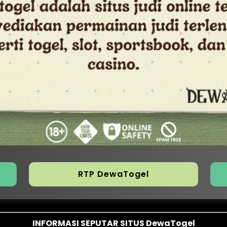
RTP DewaTogel
INFORMASI SEPUTAR SITUS DewaTogel