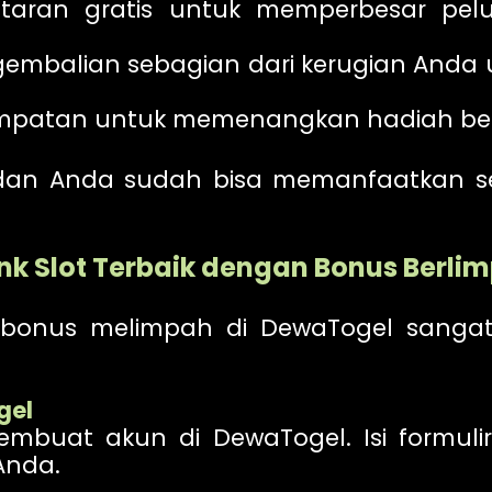
ran gratis untuk memperbesar pel
embalian sebagian dari kerugian Anda 
patan untuk memenangkan hadiah besar
 dan Anda sudah bisa memanfaatkan s
nk Slot Terbaik dengan Bonus Berli
 bonus melimpah di DewaTogel sangat
gel
buat akun di DewaTogel. Isi formuli
 Anda.