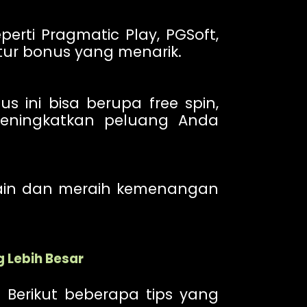
perti Pragmatic Play, PGSoft,
tur bonus yang menarik.
 ini bisa berupa free spin,
meningkatkan peluang Anda
rmain dan meraih kemenangan
 Lebih Besar
 Berikut beberapa tips yang