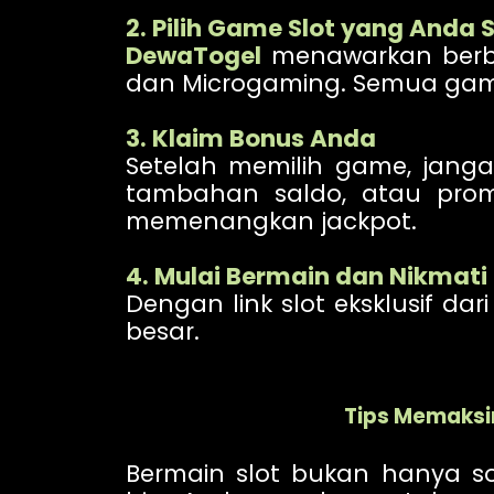
2. Pilih Game Slot yang Anda 
DewaTogel
menawarkan berbaga
dan Microgaming. Semua game 
3. Klaim Bonus Anda
Setelah memilih game, jangan
tambahan saldo, atau prom
memenangkan jackpot.
4. Mulai Bermain dan Nikmati
Dengan link slot eksklusif 
besar.
Tips Memaksi
Bermain slot bukan hanya soa