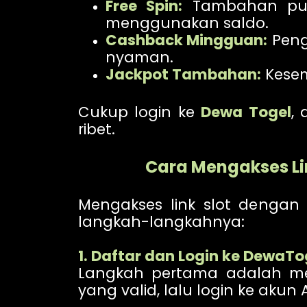
Free Spin:
Tambahan puta
menggunakan saldo.
Cashback Mingguan:
Peng
nyaman.
Jackpot Tambahan:
Kesem
Cukup login ke
Dewa Togel
,
ribet.
Cara Mengakses Li
Mengakses link slot dengan
langkah-langkahnya:
1. Daftar dan Login ke DewaTo
Langkah pertama adalah mem
yang valid, lalu login ke akun