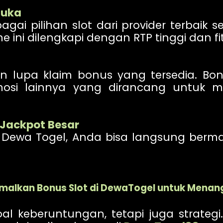
Suka
i pilihan slot dari provider terbaik se
ini dilengkapi dengan RTP tinggi dan fi
 lupa klaim bonus yang tersedia. Bonus
osi lainnya yang dirancang untuk 
 Jackpot Besar
dari Dewa Togel, Anda bisa langsung be
malkan Bonus Slot di DewaTogel untuk Menang
l keberuntungan, tetapi juga strategi.