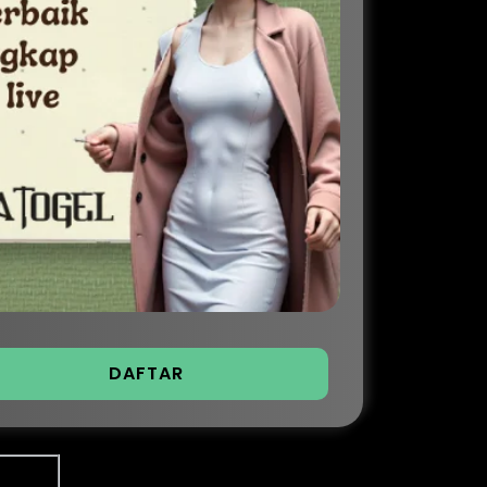
DAFTAR