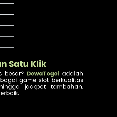
n Satu Klik
s besar?
DewaTogel
adalah
bagai game slot berkualitas
hingga jackpot tambahan,
rbaik.