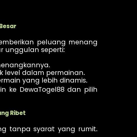
 Besar
 memberikan peluang menang
ur unggulan seperti:
menangkannya.
k level dalam permainan.
main yang lebih dinamis.
gin ke DewaTogel88 dan pilih
ng Ribet
ng tanpa syarat yang rumit.