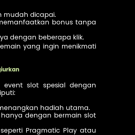
n mudah dicapai.
memanfaatkan bonus tanpa
ya dengan beberapa klik.
emain yang ingin menikmati
giurkan
event slot spesial dengan
puti:
emenangkan hadiah utama.
 hanya dengan bermain slot
 seperti Pragmatic Play atau